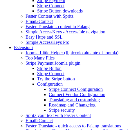
Stripe Payment
Stripe Connect
Stripe Button downloads
Faster Content with Spritz
Email2Contact
Faster Translate - content to Falang
Simple AccessKeys - Accessible navigation
Easy Https and SSL
Simple AccessKeys Pro
Estensioni
Joomla Little Helper (Il piccolo aiutante di Joomla)
Too Many Files
Stripe Payment Joomla plugin
Stripe Button
Stripe Connect
Try the Stripe button
Configuration
Stripe Connect Configuration
Connect Vendor Configuration
Translating and customising
Roadmap and Changelog
Stripe security
Spritz your text with Faster Content
Email2Contact
Faster Translate - quick access to Falang translations