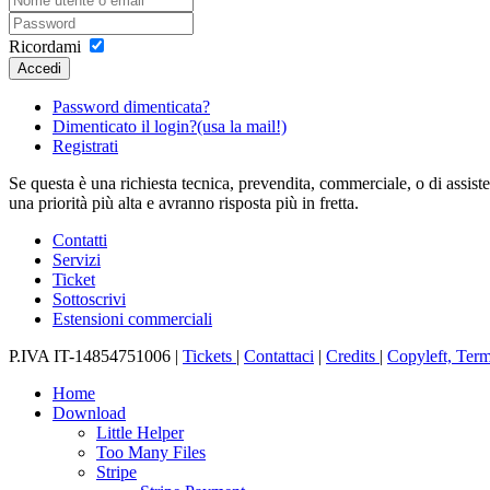
Ricordami
Accedi
Password dimenticata?
Dimenticato il login?(usa la mail!)
Registrati
Se questa è una richiesta tecnica, prevendita, commerciale, o di assis
una priorità più alta e avranno risposta più in fretta.
Contatti
Servizi
Ticket
Sottoscrivi
Estensioni commerciali
P.IVA IT-14854751006 |
Tickets
|
Contattaci
|
Credits
|
Copyleft, Term
Home
Download
Little Helper
Too Many Files
Stripe