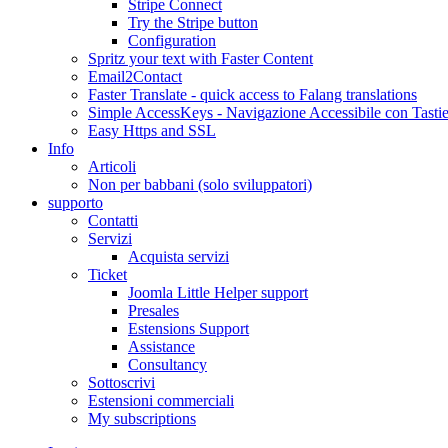
Stripe Connect
Try the Stripe button
Configuration
Spritz your text with Faster Content
Email2Contact
Faster Translate - quick access to Falang translations
Simple AccessKeys - Navigazione Accessibile con Tastie
Easy Https and SSL
Info
Articoli
Non per babbani (solo sviluppatori)
supporto
Contatti
Servizi
Acquista servizi
Ticket
Joomla Little Helper support
Presales
Estensions Support
Assistance
Consultancy
Sottoscrivi
Estensioni commerciali
My subscriptions