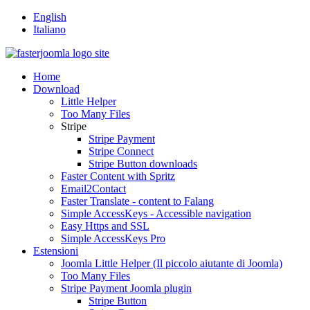
English
Italiano
Home
Download
Little Helper
Too Many Files
Stripe
Stripe Payment
Stripe Connect
Stripe Button downloads
Faster Content with Spritz
Email2Contact
Faster Translate - content to Falang
Simple AccessKeys - Accessible navigation
Easy Https and SSL
Simple AccessKeys Pro
Estensioni
Joomla Little Helper (Il piccolo aiutante di Joomla)
Too Many Files
Stripe Payment Joomla plugin
Stripe Button